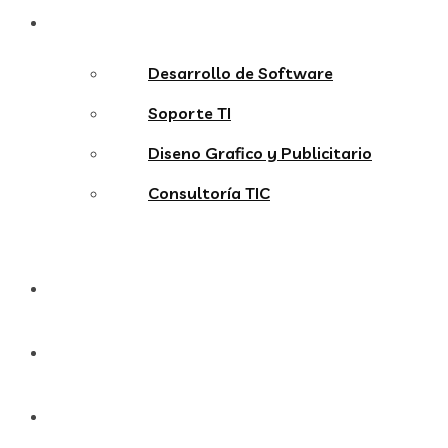
Servicios
Desarrollo de Software
Soporte TI
Diseno Grafico y Publicitario
Consultoría TIC
Cursos
Tienda
Contactos