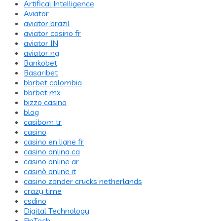
Artifical Intelligence
Aviator
aviator brazil
aviator casino fr
aviator IN
aviator ng
Bankobet
Basaribet
bbrbet colombia
bbrbet mx
bizzo casino
blog
casibom tr
casino
casino en ligne fr
casino onlina ca
casino online ar
casinò online it
casino zonder crucks netherlands
crazy time
csdino
Digital Technology
FinTech