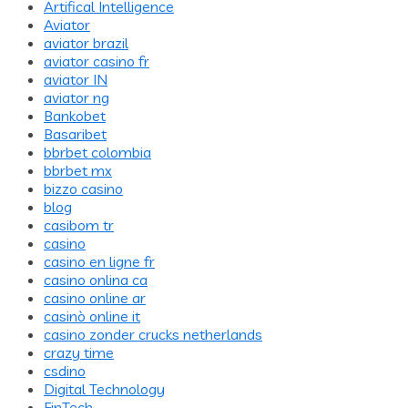
Artifical Intelligence
Aviator
aviator brazil
aviator casino fr
aviator IN
aviator ng
Bankobet
Basaribet
bbrbet colombia
bbrbet mx
bizzo casino
blog
casibom tr
casino
casino en ligne fr
casino onlina ca
casino online ar
casinò online it
casino zonder crucks netherlands
crazy time
csdino
Digital Technology
FinTech