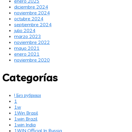
enero 2025
diciembre 2024
noviembre 2024
octubre 2024
septiembre 2024
julio 2024
marzo 2023
noviembre 2022
mayo 2021
enero 2021
noviembre 2020
Categorías
! Без рубрики
1
1w
1Win Brasil
1win Brazil
1win India
1WIN Official In Russia