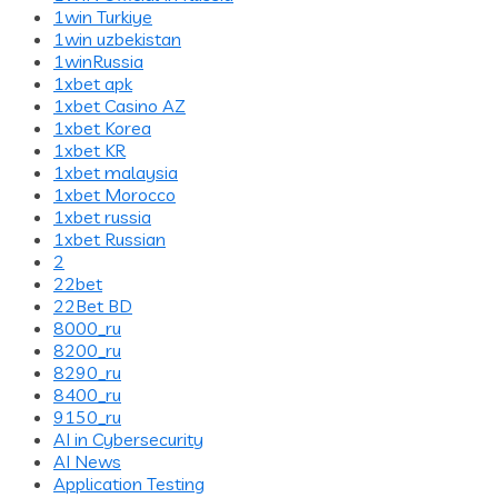
1win Turkiye
1win uzbekistan
1winRussia
1xbet apk
1xbet Casino AZ
1xbet Korea
1xbet KR
1xbet malaysia
1xbet Morocco
1xbet russia
1xbet Russian
2
22bet
22Bet BD
8000_ru
8200_ru
8290_ru
8400_ru
9150_ru
AI in Cybersecurity
AI News
Application Testing