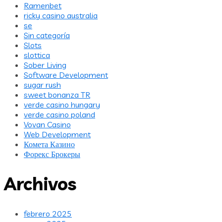
Ramenbet
ricky casino australia
se
Sin categoría
Slots
slottica
Sober Living
Software Development
sugar rush
sweet bonanza TR
verde casino hungary
verde casino poland
Vovan Casino
Web Development
Комета Казино
Форекс Брокеры
Archivos
febrero 2025